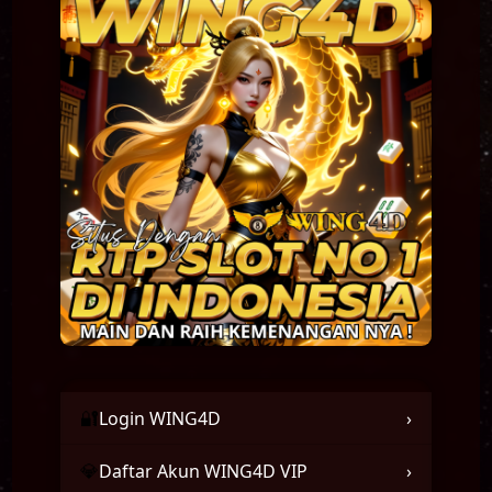
🔐
Login WING4D
›
💎
Daftar Akun WING4D VIP
›